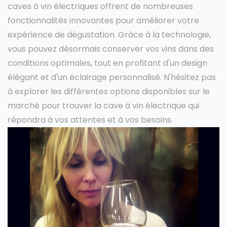
caves à vin électriques offrent de nombreuses
fonctionnalités innovantes pour améliorer votre
expérience de dégustation. Grâce à la technologie,
vous pouvez désormais conserver vos vins dans des
conditions optimales, tout en profitant d'un design
élégant et d'un éclairage personnalisé. N'hésitez pas
à explorer les différentes options disponibles sur le
marché pour trouver la cave à vin électrique qui
répondra à vos attentes et à vos besoins.